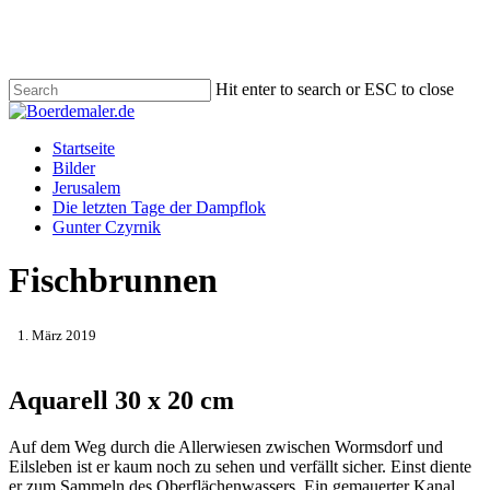
Skip
to
main
content
Hit enter to search or ESC to close
Close
Search
Menu
Startseite
Bilder
Jerusalem
Die letzten Tage der Dampflok
Gunter Czyrnik
Fischbrunnen
1. März 2019
Aquarell 30 x 20 cm
Auf dem Weg durch die Allerwiesen zwischen Wormsdorf und
Eilsleben ist er kaum noch zu sehen und verfällt sicher. Einst diente
er zum Sammeln des Oberflächenwassers. Ein gemauerter Kanal