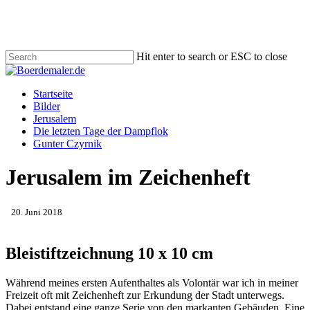
Skip
to
main
content
Hit enter to search or ESC to close
Close
Search
Menu
Startseite
Bilder
Jerusalem
Die letzten Tage der Dampflok
Gunter Czyrnik
Jerusalem im Zeichenheft
20. Juni 2018
Bleistiftzeichnung 10 x 10 cm
Während meines ersten Aufenthaltes als Volontär war ich in meiner
Freizeit oft mit Zeichenheft zur Erkundung der Stadt unterwegs.
Dabei entstand eine ganze Serie von den markanten Gebäuden. Eine