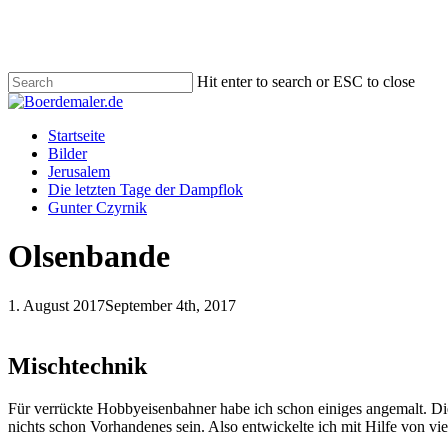
Skip
to
main
content
Hit enter to search or ESC to close
Close
Search
Menu
Startseite
Bilder
Jerusalem
Die letzten Tage der Dampflok
Gunter Czyrnik
Olsenbande
1. August 2017
September 4th, 2017
Mischtechnik
Für verrückte Hobbyeisenbahner habe ich schon einiges angemalt. D
nichts schon Vorhandenes sein. Also entwickelte ich mit Hilfe von v