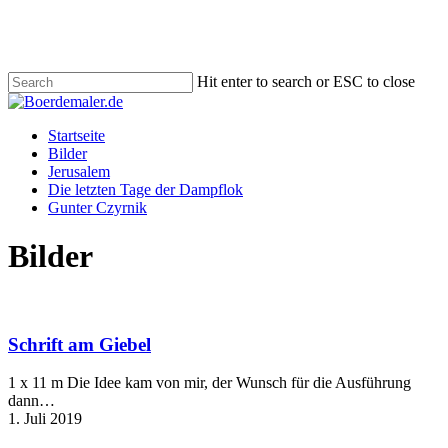
Skip
to
main
content
Hit enter to search or ESC to close
Close
Search
Menu
Startseite
Bilder
Jerusalem
Die letzten Tage der Dampflok
Gunter Czyrnik
Bilder
Schrift
am
Giebel
Schrift am Giebel
1 x 11 m Die Idee kam von mir, der Wunsch für die Ausführung
dann…
1. Juli 2019
Milchkanne