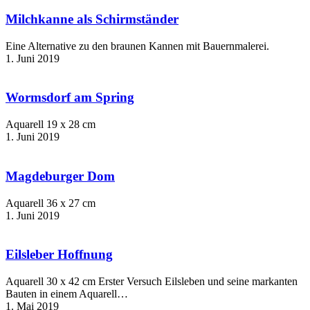
als
Schirmständer
Milchkanne als Schirmständer
Eine Alternative zu den braunen Kannen mit Bauernmalerei.
1. Juni 2019
Wormsdorf
am
Spring
Wormsdorf am Spring
Aquarell 19 x 28 cm
1. Juni 2019
Magdeburger
Dom
Magdeburger Dom
Aquarell 36 x 27 cm
1. Juni 2019
Eilsleber
Hoffnung
Eilsleber Hoffnung
Aquarell 30 x 42 cm Erster Versuch Eilsleben und seine markanten
Bauten in einem Aquarell…
1. Mai 2019