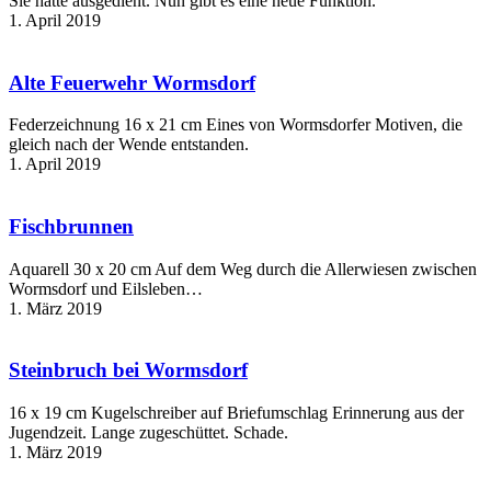
Sie hatte ausgedient. Nun gibt es eine neue Funktion.
1. April 2019
Alte
Feuerwehr
Wormsdorf
Alte Feuerwehr Wormsdorf
Federzeichnung 16 x 21 cm Eines von Wormsdorfer Motiven, die
gleich nach der Wende entstanden.
1. April 2019
Fischbrunnen
Fischbrunnen
Aquarell 30 x 20 cm Auf dem Weg durch die Allerwiesen zwischen
Wormsdorf und Eilsleben…
1. März 2019
Steinbruch
bei
Wormsdorf
Steinbruch bei Wormsdorf
16 x 19 cm Kugelschreiber auf Briefumschlag Erinnerung aus der
Jugendzeit. Lange zugeschüttet. Schade.
1. März 2019
Bunte
Mülltonne