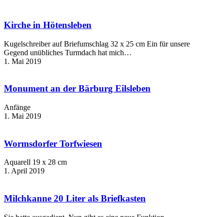
Kirche
in
Hötensleben
Kirche in Hötensleben
Kugelschreiber auf Briefumschlag 32 x 25 cm Ein für unsere
Gegend unübliches Turmdach hat mich…
1. Mai 2019
Monument
an
der
Monument an der Bärburg Eilsleben
Bärburg
Eilsleben
Anfänge
1. Mai 2019
Wormsdorfer
Torfwiesen
Wormsdorfer Torfwiesen
Aquarell 19 x 28 cm
1. April 2019
Milchkanne
20
Liter
Milchkanne 20 Liter als Briefkasten
als
Briefkasten