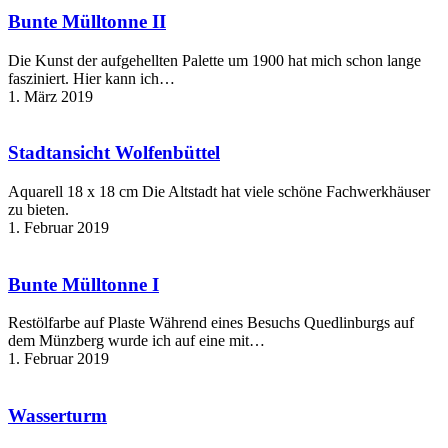
II
Bunte Mülltonne II
Die Kunst der aufgehellten Palette um 1900 hat mich schon lange
fasziniert. Hier kann ich…
1. März 2019
Stadtansicht
Wolfenbüttel
Stadtansicht Wolfenbüttel
Aquarell 18 x 18 cm Die Altstadt hat viele schöne Fachwerkhäuser
zu bieten.
1. Februar 2019
Bunte
Mülltonne
I
Bunte Mülltonne I
Restölfarbe auf Plaste Während eines Besuchs Quedlinburgs auf
dem Münzberg wurde ich auf eine mit…
1. Februar 2019
Wasserturm
Wasserturm