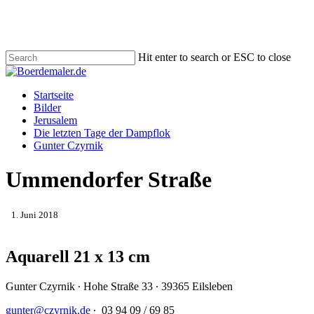
Skip
to
main
content
Hit enter to search or ESC to close
Close
Search
Menu
Startseite
Bilder
Jerusalem
Die letzten Tage der Dampflok
Gunter Czyrnik
Ummendorfer Straße
1. Juni 2018
Aquarell 21 x 13 cm
Gunter Czyrnik ∙ Hohe Straße 33 ∙ 39365 Eilsleben
gunter@czyrnik.de
∙ 03 94 09 / 69 85